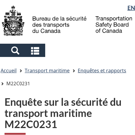
Sélection
EN
Skip
Skip
Passer
to
to
à
de
main
"About
la
la
content
government"
version
langue
HTML
simplifiée
Search
Search
and
and
Vous
menus
menus
Accueil
Transport maritime
Enquêtes et rapports
êtes
ici
M22C0231
Enquête sur la sécurité du
transport maritime
M22C0231