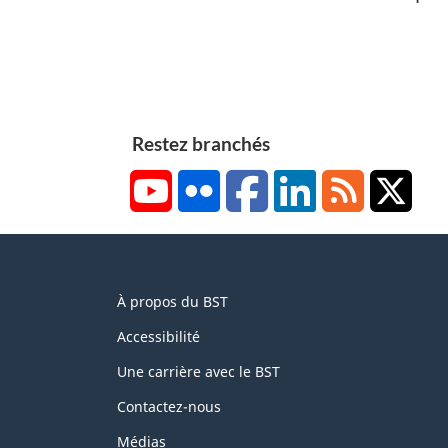
Restez branchés
YouTube
Flickr
Facebook
LinkedIn
RSS
X/Tw
About
À propos du BST
this
site
Accessibilité
Une carrière avec le BST
Contactez-nous
Médias