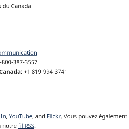
ts du Canada
communication
1-800-387-3557
 Canada
: +1 819-994-3741
dIn
,
YouTube
, and
Flickr
.
Vous pouvez également r
à notre
fil RSS
.