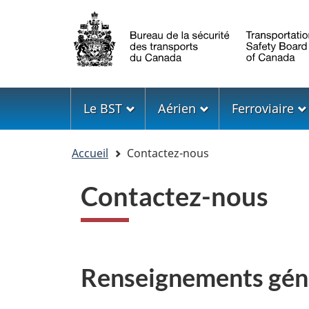
Sélection
de
la
langue
Menu
Le BST
Aérien
Ferroviaire
Vous
Accueil
Contactez-nous
êtes
ici
Contactez-nous
Renseignements gén