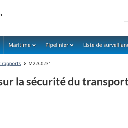
Skip
Skip
Passer
to
to
à
main
"About
la
R
content
government"
version
HTML
simplifiée
Maritime
Pipelinier
Liste de surveillan
t rapports
M22C0231
ur la sécurité du transpor