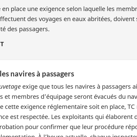
e en place une exigence selon laquelle les membr
effectuent des voyages en eaux abritées, doivent
ité des passagers.
ST
es navires à passagers
auvetage
exige que tous les navires à passagers a
 et membres d’équipage seront évacués du navir
ue cette exigence réglementaire soit en place, T
gence est respectée. Les exploitants qui élaboren
obation pour confirmer que leur procédure répo
lementation. À l’heure actuelle, chaque inspect