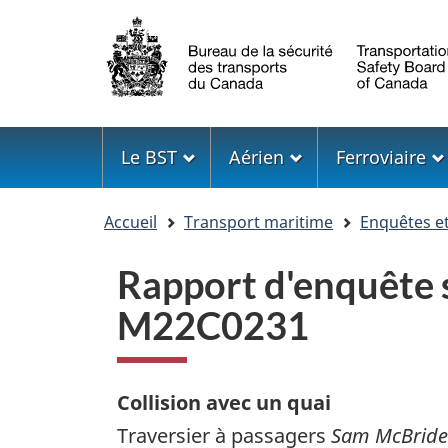
Sélection
de
la
langue
Menu
Le BST
Aérien
Ferroviaire
Vous
Accueil
Transport maritime
Enquêtes e
êtes
ici
Rapport d'enquête s
M22C0231
Collision avec un quai
Traversier à passagers
Sam McBride