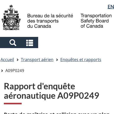
Sélection
EN
Skip
Skip
Passer
to
to
à
de
main
"About
la
la
content
government"
version
langue
HTML
simplifiée
Search
Search
and
and
Vous
menus
menus
Accueil
Transport aérien
Enquêtes et rapports
êtes
ici
A09P0249
Rapport d'enquête
aéronautique A09P0249