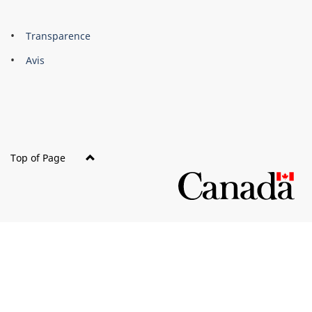
About
Brand
Transparence
this
Avis
site
Top of Page