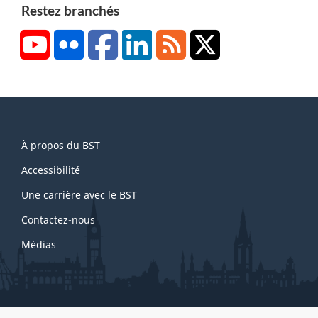
Restez branchés
YouTube
Flickr
Facebook
LinkedIn
RSS
X/Twitter
About
À propos du BST
this
site
Accessibilité
Une carrière avec le BST
Contactez-nous
Médias