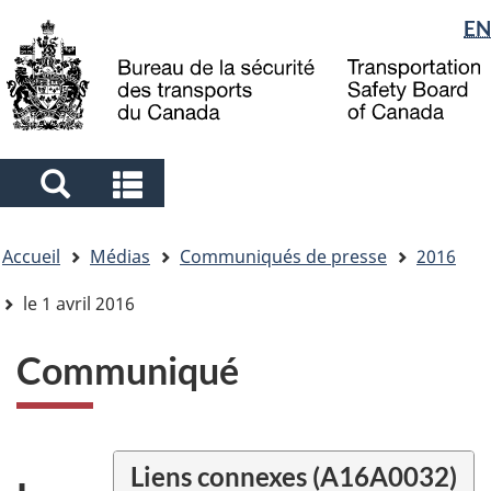
Sélection
EN
Skip
Skip
Passer
to
to
à
de
main
"About
la
la
content
government"
version
langue
HTML
simplifiée
Search
Search
and
and
Vous
menus
menus
Accueil
Médias
Communiqués de presse
2016
êtes
ici
le 1 avril 2016
Communiqué
Liens connexes (A16A0032)