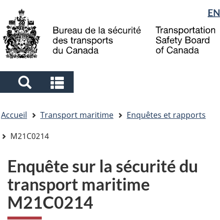
Sélection
EN
Skip
Skip
Passer
to
to
à
de
main
"About
la
la
content
government"
version
langue
HTML
simplifiée
Search
Search
and
and
Vous
menus
menus
Accueil
Transport maritime
Enquêtes et rapports
êtes
ici
M21C0214
Enquête sur la sécurité du
transport maritime
M21C0214