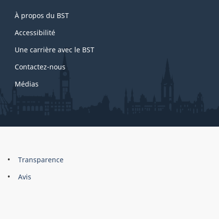
About
À propos du BST
this
site
Accessibilité
Une carrière avec le BST
Contactez-nous
Médias
About
Brand
Transparence
this
Avis
site