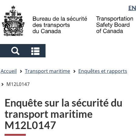
Sélection
EN
Skip
Skip
Passer
to
to
à
de
main
"About
la
la
content
government"
version
langue
HTML
simplifiée
Search
Search
and
and
Vous
menus
menus
Accueil
Transport maritime
Enquêtes et rapports
êtes
ici
M12L0147
Enquête sur la sécurité du
transport maritime
M12L0147