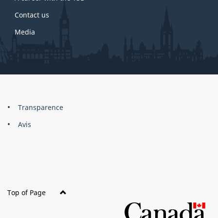
Contact us
Media
About
Brand
Transparence
this
Avis
site
Top of Page