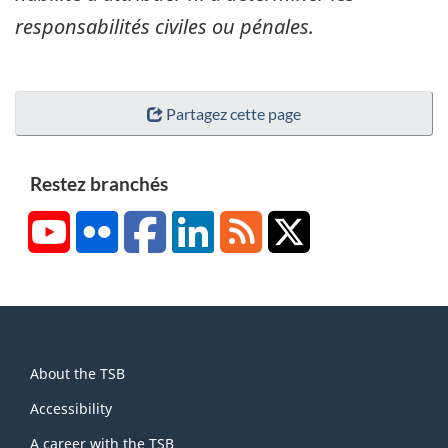
responsabilités civiles ou pénales.
Partagez cette page
Restez branchés
YouTube
Flickr
Facebook
LinkedIn
RSS
X/Twitter
About
About the TSB
this
site
Accessibility
A career with the TSB