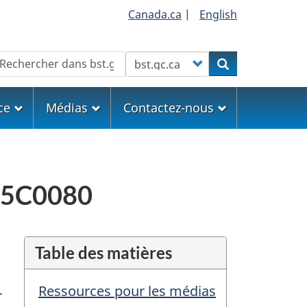
Canada.ca
|
English
echercher
Customize your search
Rechercher
ce
Médias
Contactez-nous
A25C0080
Table des matières
Ressources pour les médias
-