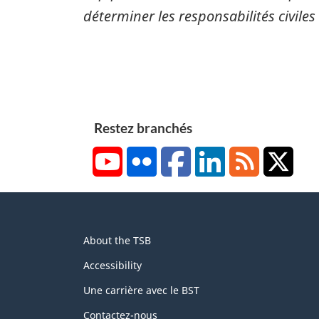
déterminer les responsabilités civiles
Restez branchés
YouTube
Flickr
Facebook
LinkedIn
RSS
X/Tw
About
About the TSB
this
site
Accessibility
Une carrière avec le BST
Contactez-nous