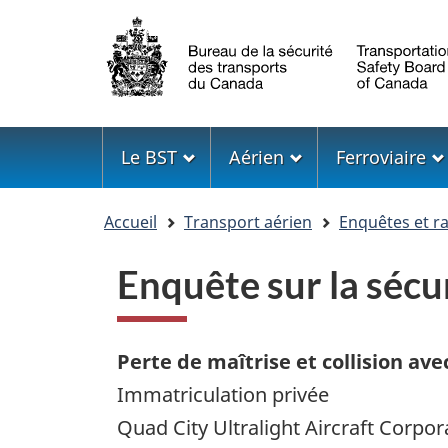
Sélection
de
la
langue
Menu
Le BST
Aérien
Ferroviaire
Vous
Accueil
Transport aérien
Enquêtes et r
êtes
ici
Enquête sur la séc
Perte de maîtrise et collision avec
Immatriculation privée
Quad City Ultralight Aircraft Corpora