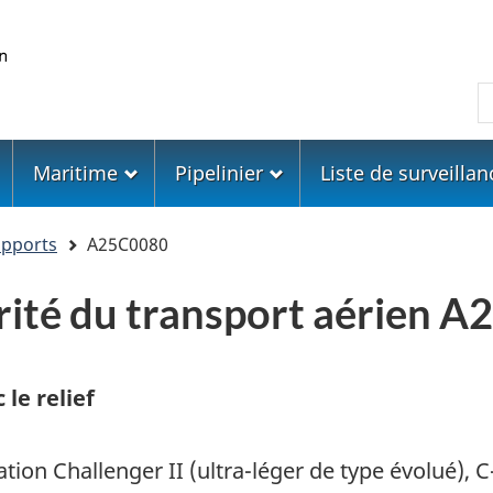
Skip
Skip
Passer
to
to
à
main
"About
la
R
content
government"
version
HTML
simplifiée
Maritime
Pipelinier
Liste de surveillan
apports
A25C0080
urité du transport aérien 
 le relief
tion Challenger II (ultra-léger de type évolué), C