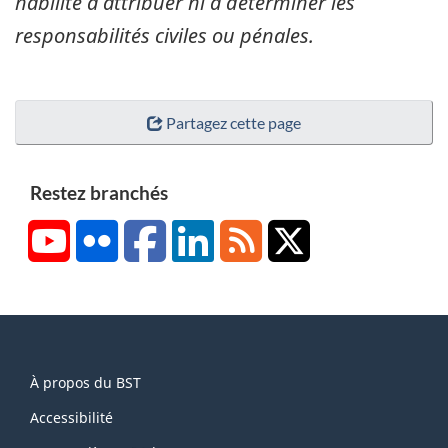
habilité à attribuer ni à déterminer les
responsabilités civiles ou pénales.
Partagez cette page
Restez branchés
YouTube
Flickr
Facebook
LinkedIn
RSS
X/Twitter
About
À propos du BST
this
site
Accessibilité