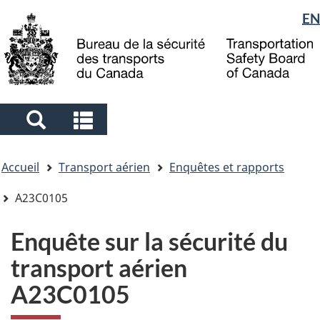
Sélection
EN
Skip
Skip
Passer
to
to
à
de
main
"About
la
la
content
government"
version
langue
HTML
simplifiée
Search
Search
and
and
Vous
menus
menus
Accueil
Transport aérien
Enquêtes et rapports
êtes
ici
A23C0105
Enquête sur la sécurité du
transport aérien
A23C0105