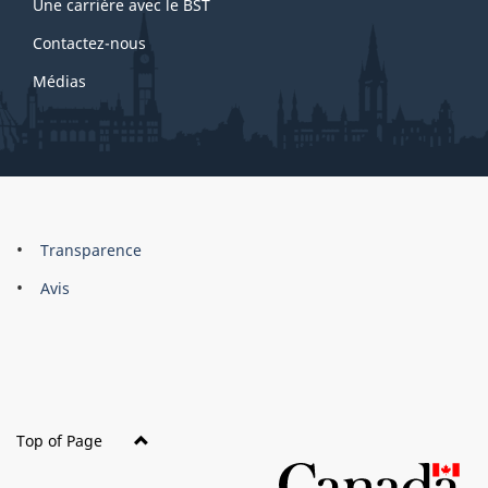
Une carrière avec le BST
Contactez-nous
Médias
About
Brand
Transparence
this
Avis
site
Top of Page