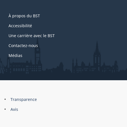
About
À propos du BST
this
site
Accessibilité
Une carrière avec le BST
Contactez-nous
Médias
About
Brand
Transparence
this
Avis
site