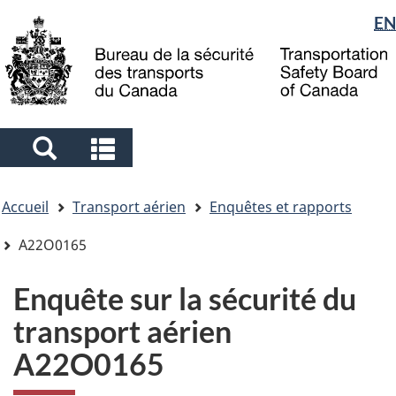
Sélection
EN
Skip
Skip
Passer
to
to
à
de
main
"About
la
la
content
government"
version
langue
HTML
simplifiée
Search
Search
and
and
Vous
menus
menus
Accueil
Transport aérien
Enquêtes et rapports
êtes
ici
A22O0165
Enquête sur la sécurité du
transport aérien
A22O0165