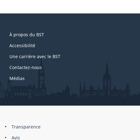
About
À propos du BST
this
site
Accessibilité
Une carrière avec le BST
Contactez-nous
Médias
About
Brand
Transparence
this
Avis