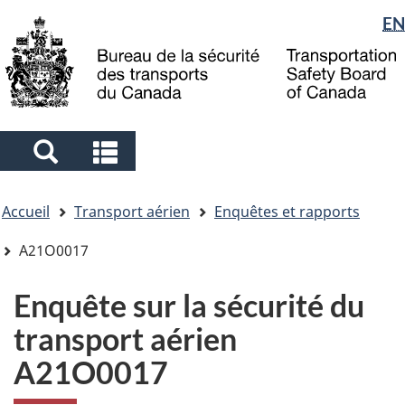
Sélection
EN
Skip
Skip
Passer
to
to
à
de
main
"About
la
la
content
government"
version
langue
HTML
simplifiée
Search
Search
and
and
Vous
menus
menus
Accueil
Transport aérien
Enquêtes et rapports
êtes
ici
A21O0017
Enquête sur la sécurité du
transport aérien
A21O0017