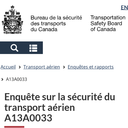
Sélection
EN
Skip
Skip
Passer
to
to
à
de
main
"About
la
la
content
government"
version
langue
HTML
simplifiée
Search
Search
and
and
Vous
menus
menus
Accueil
Transport aérien
Enquêtes et rapports
êtes
ici
A13A0033
Enquête sur la sécurité du
transport aérien
A13A0033