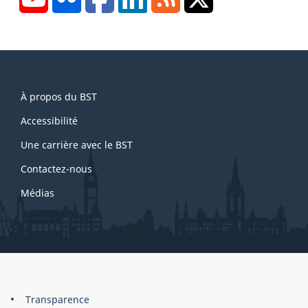
About
À propos du BST
this
site
Accessibilité
Une carrière avec le BST
Contactez-nous
Médias
About
Brand
Transparence