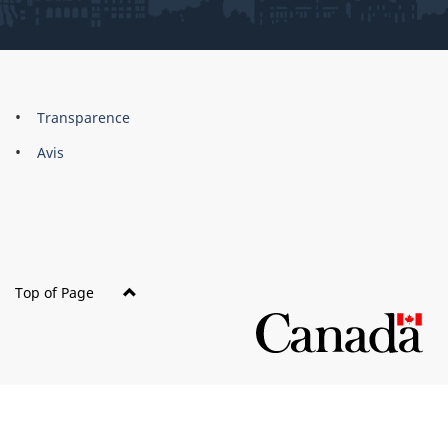
About
Brand
Transparence
this
Avis
site
Top of Page