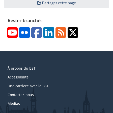
Partagez cette page
Restez branchés
YouTube
Flickr
Facebook
LinkedIn
RSS
X/Twitter
About
À propos du BST
this
site
Accessibilité
Une carrière avec le BST
Contactez-nous
Médias