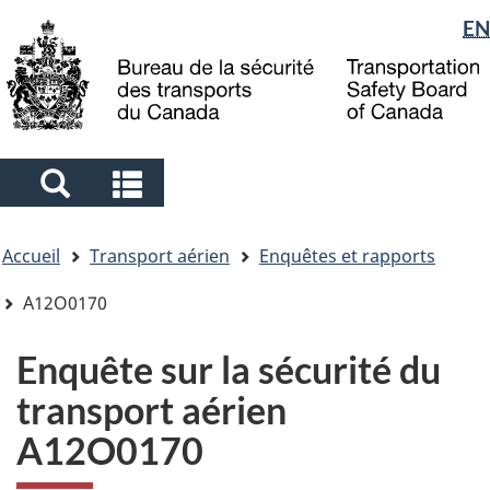
Sélection
EN
Skip
Skip
Passer
to
to
à
de
main
"About
la
la
content
government"
version
langue
HTML
simplifiée
Search
Search
and
and
Vous
menus
menus
Accueil
Transport aérien
Enquêtes et rapports
êtes
ici
A12O0170
Enquête sur la sécurité du
transport aérien
A12O0170