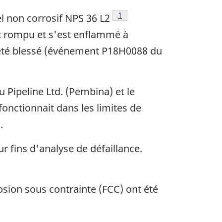
Note de bas de page
1
el non corrosif NPS 36 L2
t rompu et s'est enflammé à
 été blessé (événement P18H0088 du
 Pipeline Ltd. (Pembina) et le
onctionnait dans les limites de
.
 fins d'analyse de défaillance.
sion sous contrainte (FCC) ont été