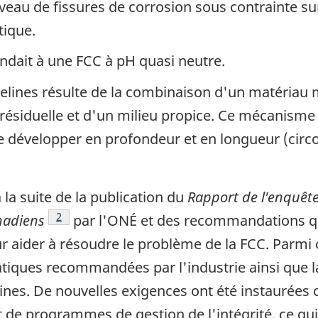
veau de fissures de corrosion sous contrainte sur
tique.
ndait à une FCC à pH quasi neutre.
pelines résulte de la combinaison d'un matériau 
 résiduelle et d'un milieu propice. Ce mécanisme
se développer en profondeur et en longueur (circ
la suite de la publication du
Rapport de l'enquête
Note de bas de page
2
nadiens
par l'ONÉ et des recommandations q
r aider à résoudre le problème de la FCC. Parm
ratiques recommandées par l'industrie ainsi que 
ines. De nouvelles exigences ont été instaurées 
de programmes de gestion de l'intégrité, ce qui