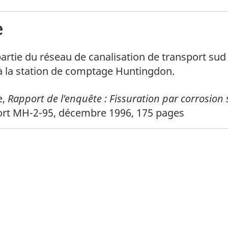
e
de bas de page
 partie du réseau de canalisation de transport sud
à la station de comptage Huntingdon.
de bas de page
e,
Rapport de l’enquête : Fissuration par corrosion
ort MH-2-95, décembre 1996, 175 pages
itter