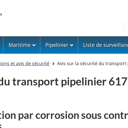
Skip
Skip
Passer
to
to
à
main
"About
la
R
content
government"
version
HTML
simplifiée
Maritime
Pipelinier
Liste de surveillan
ons et avis de sécurité
Avis sur la sécurité du transport 
é du transport pipelinier 61
tion par corrosion sous contr
s