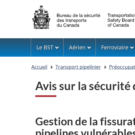
Sélection
de
la
langue
Menu
Le BST
Aérien
Ferroviaire
Vous
Accueil
Transport pipelinier
Préoccupati
êtes
ici
Avis sur la sécurit
Gestion de la fissura
pipelines vulnérable