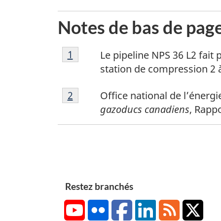
Notes de bas de pag
N
Retour à la référence de la note 
1
Le pipeline NPS 36 L2 fait
o
station de compression 2 
t
N
e
Retour à la référence de la note 
2
Office national de l’énergi
o
d
gazoducs canadiens
, Rapp
t
e
e
b
d
a
e
s
b
d
a
Restez branchés
e
s
p
YouTube
Flickr
Facebook
LinkedIn
RSS
X/Tw
d
a