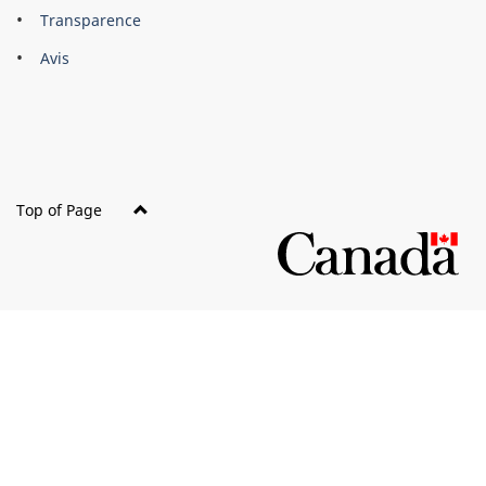
About
Brand
Transparence
this
Avis
site
Top of Page