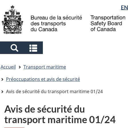
Sélection
EN
Skip
Skip
Passer
to
to
à
de
main
"About
la
la
content
government"
version
langue
HTML
simplifiée
Search
Search
and
and
Vous
menus
menus
Accueil
Transport maritime
êtes
ici
Préoccupations et avis de sécurité
Avis de sécurité du transport maritime 01/24
Avis de sécurité du
transport maritime 01/24