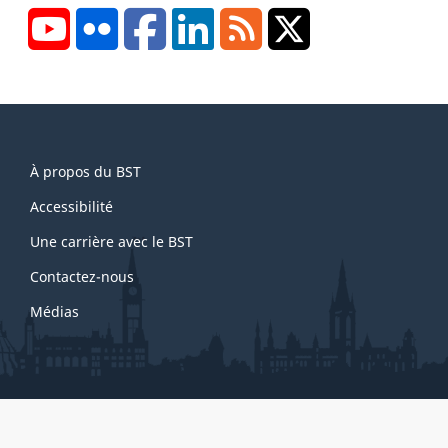
YouTube
Flickr
Facebook
LinkedIn
RSS
X/Twitter
About
À propos du BST
this
site
Accessibilité
Une carrière avec le BST
Contactez-nous
Médias