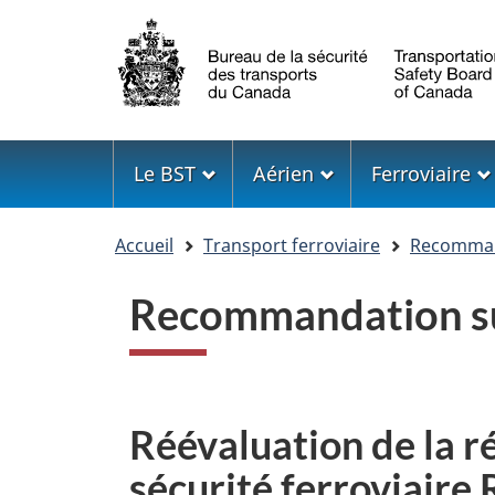
Sélection
de
la
langue
Menu
Le BST
Aérien
Ferroviaire
Vous
Accueil
Transport ferroviaire
Recommand
êtes
ici
Recommandation sur
Réévaluation de la 
sécurité ferroviair