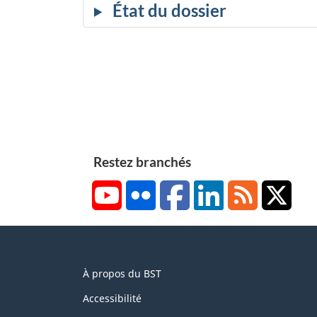
Restez branchés
YouTube
Flickr
Facebook
LinkedIn
RSS
X/Tw
About
À propos du BST
this
site
Accessibilité