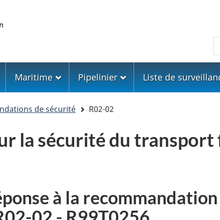
Skip
Skip
Passer
to
to
à
main
"About
la
R
content
government"
version
HTML
simplifiée
Maritime
Pipelinier
Liste de surveillan
ations de sécurité
R02-02
 la sécurité du transport 
réponse à la recommandation
e R02-02 - R99T0256