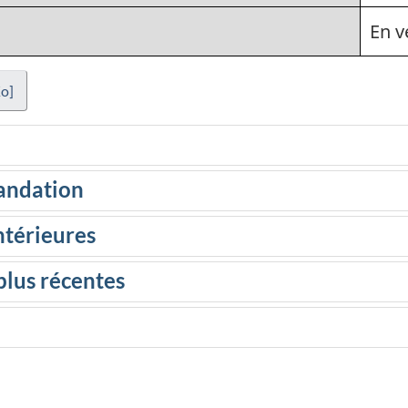
En v
o]