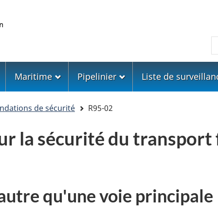
Skip
Skip
Passer
to
to
à
main
"About
la
R
content
government"
version
HTML
simplifiée
Maritime
Pipelinier
Liste de surveillan
ations de sécurité
R95-02
 la sécurité du transport 
autre qu'une voie principale