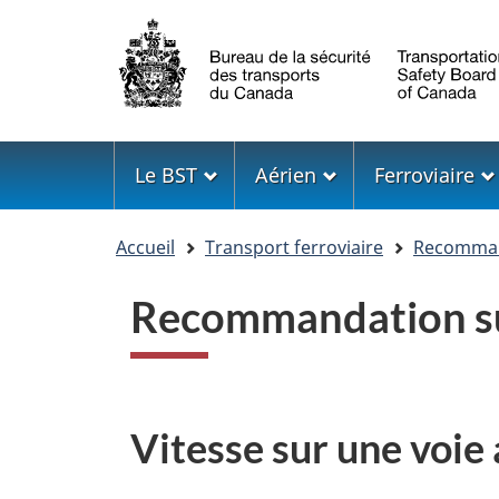
Sélection
de
la
langue
Menu
Le BST
Aérien
Ferroviaire
Vous
Accueil
Transport ferroviaire
Recommand
êtes
ici
Recommandation sur
Vitesse sur une voie 