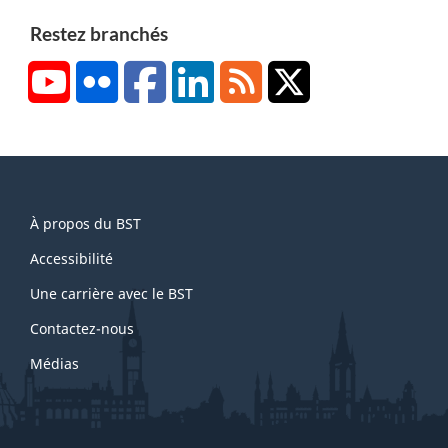
Restez branchés
YouTube
Flickr
Facebook
LinkedIn
RSS
X/Twitter
About
À propos du BST
this
site
Accessibilité
Une carrière avec le BST
Contactez-nous
Médias