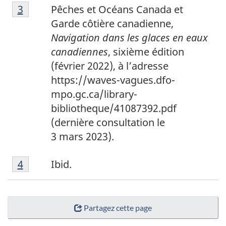
3
Return to footnote
3
referrer
Pêches et Océans Canada et
Garde côtière canadienne,
Navigation dans les glaces en eaux
canadiennes
, sixième édition
(février 2022), à l’adresse
https://waves-vagues.dfo-
mpo.gc.ca/library-
bibliotheque/41087392.pdf
(dernière consultation le
3 mars 2023).
4
Return to footnote
4
referrer
Ibid.
Partagez cette page