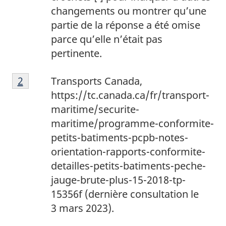
changements ou montrer qu’une
partie de la réponse a été omise
parce qu’elle n’était pas
pertinente.
2
Return to footnote
2
referrer
Transports Canada,
https://tc.canada.ca/fr/transport-
maritime/securite-
maritime/programme-conformite-
petits-batiments-pcpb-notes-
orientation-rapports-conformite-
detailles-petits-batiments-peche-
jauge-brute-plus-15-2018-tp-
15356f (dernière consultation le
3 mars 2023).