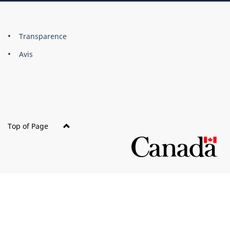
About
Brand
Transparence
this
Avis
site
Top of Page