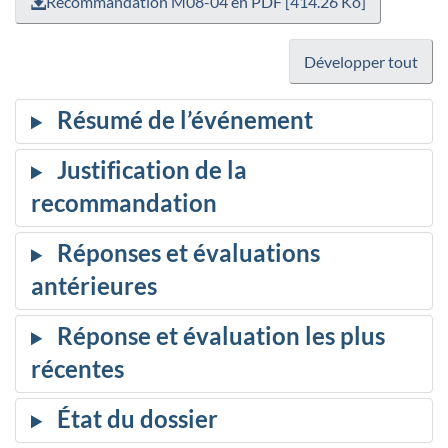
Recommandation M08-04 en PDF [414.26 Ko]
Développer tout