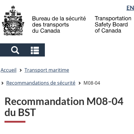
Sélection
EN
Skip
Skip
Passer
to
to
à
de
main
"About
la
la
content
government"
version
langue
HTML
simplifiée
Search
Search
and
and
Vous
menus
menus
Accueil
Transport maritime
êtes
ici
Recommandations de sécurité
M08-04
Recommandation M08-04
du BST