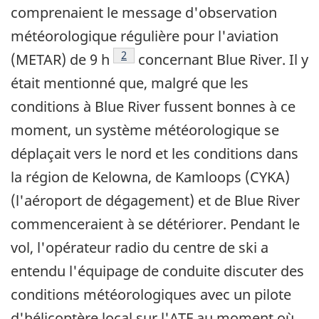
comprenaient le message d'observation
météorologique régulière pour l'aviation
Note de bas de page
2
(METAR) de 9 h
concernant Blue River. Il y
était mentionné que, malgré que les
conditions à Blue River fussent bonnes à ce
moment, un système météorologique se
déplaçait vers le nord et les conditions dans
la région de Kelowna, de Kamloops (CYKA)
(l'aéroport de dégagement) et de Blue River
commenceraient à se détériorer. Pendant le
vol, l'opérateur radio du centre de ski a
entendu l'équipage de conduite discuter des
conditions météorologiques avec un pilote
d'hélicoptère local sur l'ATF au moment où