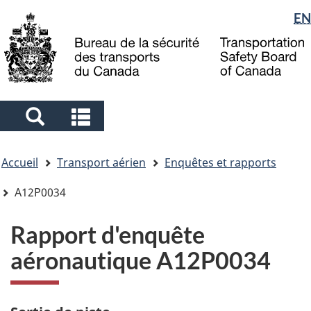
Sélection
EN
Skip
Skip
Passer
to
to
à
de
main
"About
la
la
content
government"
version
langue
HTML
simplifiée
Search
Search
and
and
Vous
menus
menus
Accueil
Transport aérien
Enquêtes et rapports
êtes
ici
A12P0034
Rapport d'enquête
aéronautique A12P0034