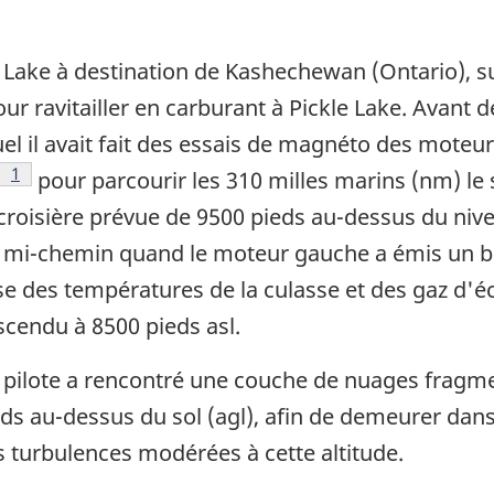
 Lake à destination de Kashechewan (Ontario), sui
 ravitailler en carburant à Pickle Lake. Avant de 
el il avait fait des essais de magnéto des moteur
Footnote
1
pour parcourir les 310 milles marins (nm) l
 croisière prévue de 9500 pieds au-dessus du nive
er à mi-chemin quand le moteur gauche a émis un b
se des températures de la culasse et des gaz d'
descendu à 8500 pieds asl.
le pilote a rencontré une couche de nuages fragme
ieds au-dessus du sol (agl), afin de demeurer da
s turbulences modérées à cette altitude.