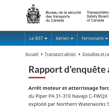
Sélection
de
la
langue
Menu
Le BST
Aérien
Ferroviaire
Vous
Accueil
Transport aérien
Enquêtes et r
êtes
ici
Rapport d'enquête
Arrêt moteur et atterrissage for
du Piper PA 31-310 Navajo C-FWQX
exploité par Northern Waterworks S