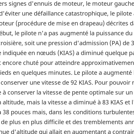
ers signes d'ennuis de moteur, le moteur gauche 
 d'éviter une défaillance catastrophique, le pilot
teur (procédure de mise en drapeau) décrites da
début, le pilote n'a pas augmenté la puissance d
 croisière, soit une pression d'admission (PA) de
se indiquée en nœuds (KIAS) a diminué quelque p
ait encore chuté pour atteindre approximativement
pieds en quelques minutes. Le pilote a augmenté
conserver une vitesse de 92 KIAS. Pour pouvoir ré
e à conserver la vitesse de pente optimale sur un
 altitude, mais la vitesse a diminué à 83 KIAS et
38 pouces mais, dans les conditions turbulentes q
e de plus en plus difficile et des tremblements 
nue d'altitude qui allait en augmentant a contrain