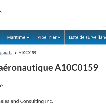
Skip
Skip
Passer
to
to
à
main
"About
la
R
content
government"
version
HTML
simplifiée
Maritime
Pipelinier
Liste de surveillan
apports
A10C0159
 aéronautique A10C0159
cé
ales and Consulting Inc.