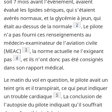
soit 7 mois avant l'événement, avaient
évalué les lipides sériques, qui s'étaient
avérés normaux, et la glycémie à jeun, qui
Footnote
2
était au-dessus de la normale
. Le pilote
n'a pas fourni ces renseignements au
médecin-examinateur de l'aviation civile
Footnote
3
(MEAC)
, la norme actuelle ne l'exigeant
Footnote
4
pas
, et ils n'ont donc pas été consignés
dans son rapport médical.
Le matin du vol en question, le pilote avait un
teint gris et il transpirait, ce qui peut indiquer
Footnote
5
un trouble cardiaque
. La conclusion de
l'autopsie du pilote indiquait qu'il souffrait