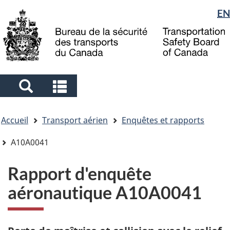
Sélection
EN
Skip
Skip
Passer
to
to
à
de
main
"About
la
la
content
government"
version
langue
HTML
simplifiée
Search
Search
and
and
Vous
menus
menus
Accueil
Transport aérien
Enquêtes et rapports
êtes
ici
A10A0041
Rapport d'enquête
aéronautique A10A0041