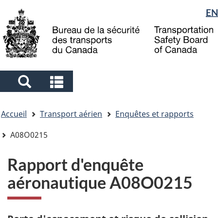
Sélection
EN
Skip
Skip
Passer
to
to
à
de
main
"About
la
la
content
government"
version
langue
HTML
simplifiée
Search
Search
and
and
Vous
menus
menus
Accueil
Transport aérien
Enquêtes et rapports
êtes
ici
A08O0215
Rapport d'enquête
aéronautique A08O0215