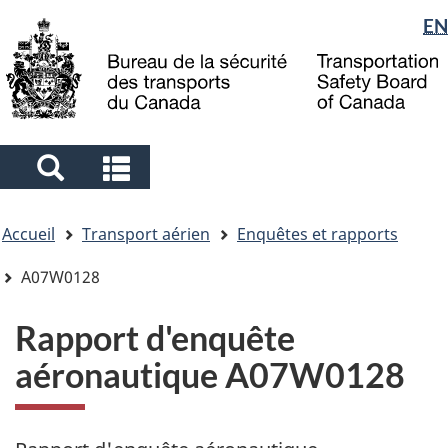
Sélection
EN
Skip
Skip
Passer
to
to
à
de
main
"About
la
la
content
government"
version
langue
HTML
simplifiée
Search
Search
and
and
Vous
menus
menus
Accueil
Transport aérien
Enquêtes et rapports
êtes
ici
A07W0128
Rapport d'enquête
aéronautique A07W0128