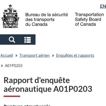
Sélection
EN
Skip
Skip
Passer
to
to
à
de
main
"About
la
la
content
government"
version
langue
HTML
simplifiée
Search
Search
and
and
Vous
menus
menus
Accueil
Transport aérien
Enquêtes et rapports
êtes
ici
A01P0203
Rapport d'enquête
aéronautique A01P0203