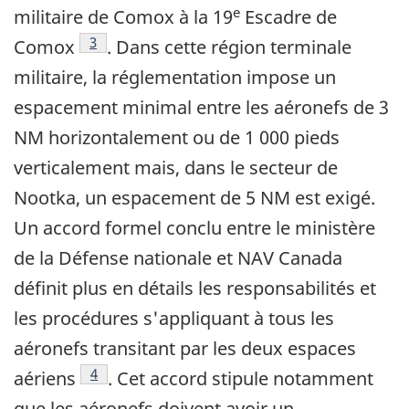
e
militaire de Comox à la 19
Escadre de
Note de bas de page
3
Comox
. Dans cette région terminale
militaire, la réglementation impose un
espacement minimal entre les aéronefs de 3
NM horizontalement ou de 1 000 pieds
verticalement mais, dans le secteur de
Nootka, un espacement de 5 NM est exigé.
Un accord formel conclu entre le ministère
de la Défense nationale et NAV Canada
définit plus en détails les responsabilités et
les procédures s'appliquant à tous les
aéronefs transitant par les deux espaces
Note de bas de page
4
aériens
. Cet accord stipule notamment
que les aéronefs doivent avoir un