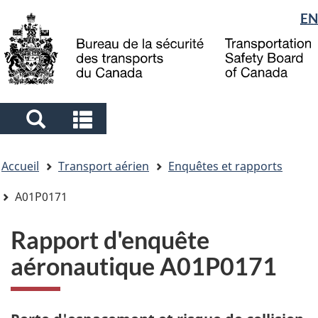
Sélection
EN
Skip
Skip
Passer
to
to
à
de
main
"About
la
la
content
government"
version
langue
HTML
simplifiée
Search
Search
and
and
Vous
menus
menus
Accueil
Transport aérien
Enquêtes et rapports
êtes
ici
A01P0171
Rapport d'enquête
aéronautique A01P0171