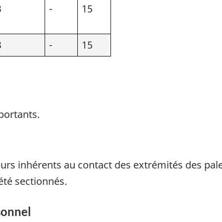
3
-
15
3
-
15
ortants.
s inhérents au contact des extrémités des pales 
été sectionnés.
sonnel