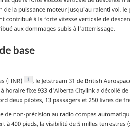
n de la puissance moteur jusqu'au ralenti vol, le g
nt contribué à la forte vitesse verticale de desc
tribué aux dommages subis à l'atterrissage.
de base
Note de bas de page
1
es (HNR)
, le Jetstream 31 de British Aerospac
à horaire fixe 933 d'Alberta Citylink a décollé de
rd deux pilotes, 13 passagers et 250 livres de fr
he de non-précision au radio compas automatiqu
t à 400 pieds, la visibilité de 5 milles terrestres