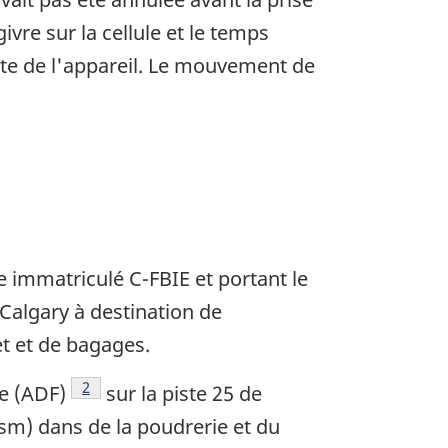
ivre sur la cellule et le temps
ente de l'appareil. Le mouvement de
e immatriculé C-FBIE et portant le
 Calgary à destination de
et et de bagages.
Note de bas de page
2
e (ADF)
sur la piste 25 de
 (sm) dans de la poudrerie et du