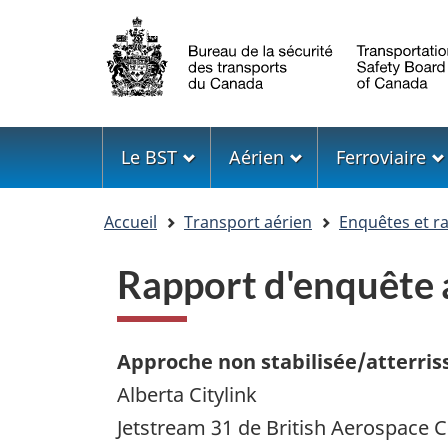
Sélection
de
la
langue
Menu
Le BST
Aérien
Ferroviaire
Vous
Accueil
Transport aérien
Enquêtes et r
êtes
ici
Rapport d'enquêt
Approche non stabilisée/atterris
Alberta Citylink
Jetstream 31 de British Aerospace C