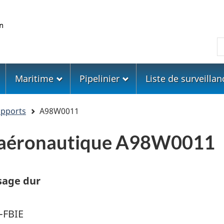
Skip
Skip
Passer
to
to
à
main
"About
la
R
content
government"
version
HTML
simplifiée
Maritime
Pipelinier
Liste de surveillan
apports
A98W0011
e aéronautique A98W0011
sage dur
-FBIE