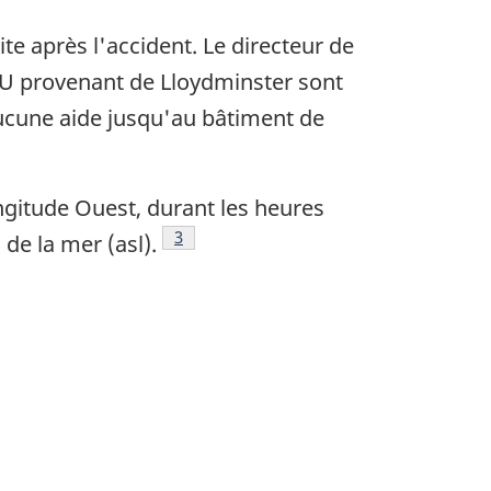
ite après l'accident. Le directeur de
IU provenant de Lloydminster sont
aucune aide jusqu'au bâtiment de
ongitude Ouest, durant les heures
Note de bas de page
3
de la mer (asl).