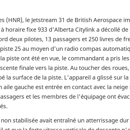
 (HNR), le Jetstream 31 de British Aerospace im
à horaire fixe 933 d'Alberta Citylink a décollé de
ord deux pilotes, 13 passagers et 250 livres de f
a piste 25 au moyen d'un radio compas automatiqu
 la piste ont été en vue, le commandant a pris 
scente finale vers la piste. Au toucher des roues, 
é la surface de la piste. L'appareil a glissé sur la
aile gauche est entrée en contact avec la neige se
passagers et les membres de l'équipage ont évacu
sés.
non stabilisée avait entraîné un atterrissage d
l et que la forte vitesse verticale de descente n'