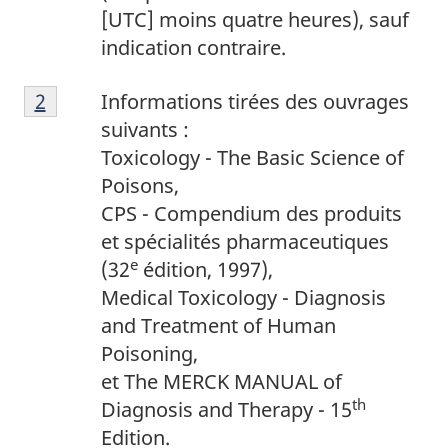
t
[UTC] moins quatre heures), sauf
e
indication contraire.
d
N
e
Retour à la référence de la note de bas de p
2
Informations tirées des ouvrages
o
b
suivants :
t
a
Toxicology - The Basic Science of
e
s
Poisons,
d
d
CPS - Compendium des produits
e
e
et spécialités pharmaceutiques
b
p
e
(32
édition, 1997),
a
a
Medical Toxicology - Diagnosis
s
g
and Treatment of Human
d
e
Poisoning,
e
1
et The MERCK MANUAL of
p
th
Diagnosis and Therapy - 15
a
Edition.