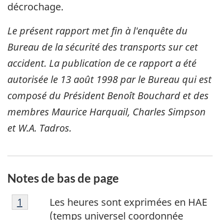
décrochage.
Le présent rapport met fin à l'enquête du
Bureau de la sécurité des transports sur cet
accident. La publication de ce rapport a été
autorisée le
13 août 1998
par le Bureau qui est
composé du Président Benoît Bouchard et des
membres Maurice Harquail, Charles Simpson
et W.A. Tadros.
Notes de bas de page
N
Retour à la référence de la note de bas de p
1
Les heures sont exprimées en HAE
o
(temps universel coordonnée