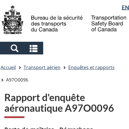
Sélection
EN
Skip
Skip
Passer
to
to
à
de
main
"About
la
la
content
government"
version
langue
HTML
simplifiée
Search
Search
and
and
Vous
menus
menus
Accueil
Transport aérien
Enquêtes et rapports
êtes
ici
A97O0096
Rapport d'enquête
aéronautique A97O0096