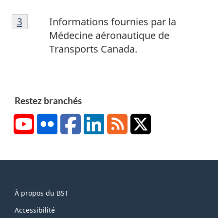
g
N
e
Retour à la référence de la note de bas de p
3
Informations fournies par la
o
2
Médecine aéronautique de
t
Transports Canada.
e
d
e
b
Restez branchés
a
YouTube
Flickr
Facebook
LinkedIn
RSS
X/Twitter
s
d
e
p
a
About
g
À propos du BST
this
e
site
Accessibilité