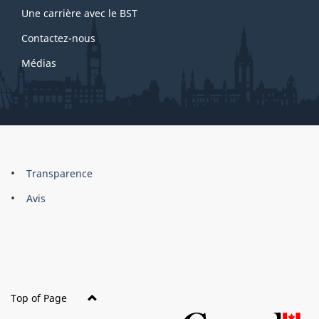
3
Une carrière avec le BST
Contactez-nous
Médias
About
Brand
Transparence
this
Avis
site
Top of Page