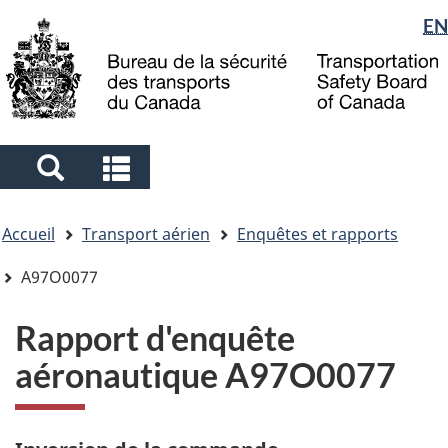
Sélection
EN
Skip
Skip
Passer
to
to
à
de
main
"About
la
la
content
government"
version
langue
HTML
simplifiée
Search
Search
and
and
Vous
menus
menus
Accueil
Transport aérien
Enquêtes et rapports
êtes
ici
A97O0077
Rapport d'enquête
aéronautique A97O0077