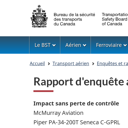
Sélection
de
la
langue
Menu
Le BST
Aérien
Ferroviaire
Vous
Accueil
Transport aérien
Enquêtes et r
êtes
ici
Rapport d'enquête
Impact sans perte de contrôle
McMurray Aviation
Piper PA-34-200T Seneca C-GPRL