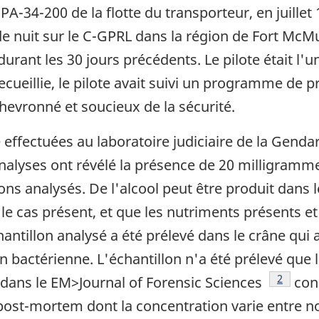
 PA-34-200 de la flotte du transporteur, en juillet 
 de nuit sur le C-GPRL dans la région de Fort McMu
durant les 30 jours précédents. Le pilote était l'
ueillie, le pilote avait suivi un programme de p
hevronné et soucieux de la sécurité.
 effectuées au laboratoire judiciaire de la Gend
nalyses ont révélé la présence de 20 milligramme
lons analysés. De l'alcool peut être produit dans 
 cas présent, et que les nutriments présents et
antillon analysé a été prélevé dans le crâne qui 
n bactérienne. L'échantillon n'a été prélevé que 
Note de
2
 dans le EM>Journal of Forensic Sciences
conc
ost-mortem dont la concentration varie entre no