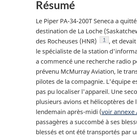
Résumé
Le Piper PA-34-200T Seneca a quitté
destination de La Loche (Saskatchew
Note de bas de
1
des Rocheuses (HNR)
, et devai
le spécialiste de la station d'inform
a commencé une recherche radio pour
prévenu McMurray Aviation, le tran
pilotes de la compagnie. L'équipe e
pas pu localiser l'appareil. Une se
plusieurs avions et hélicoptères de 
lendemain après-midi (
voir annexe
passagères a succombé à ses blessur
blessés et ont été transportés par un