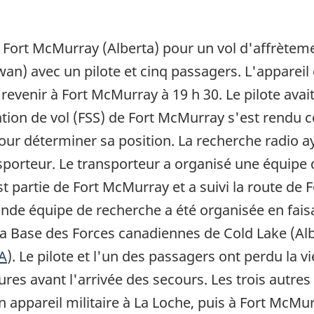
 Fort McMurray (Alberta) pour un vol d'affrèteme
an) avec un pilote et cinq passagers. L'appareil 
 page
t revenir à Fort McMurray à 19 h 30. Le pilote ava
ation de vol (FSS) de Fort McMurray s'est rendu co
 déterminer sa position. La recherche radio aya
sporteur. Le transporteur a organisé une équipe
st partie de Fort McMurray et a suivi la route de
conde équipe de recherche a été organisée en fais
la Base des Forces canadiennes de Cold Lake (Alber
 A
). Le pilote et l'un des passagers ont perdu la v
es avant l'arrivée des secours. Les trois autre
 appareil militaire à La Loche, puis à Fort McMurr