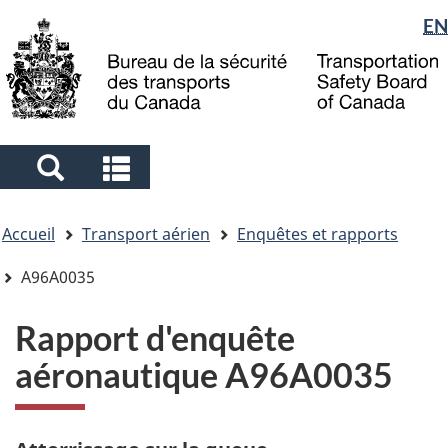
Sélection
EN
Skip
Skip
Passer
to
to
à
de
main
"About
la
la
content
government"
version
langue
HTML
simplifiée
Search
Search
and
and
Vous
menus
menus
Accueil
Transport aérien
Enquêtes et rapports
êtes
ici
A96A0035
Rapport d'enquête
aéronautique A96A0035