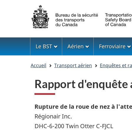
Sélection
de
la
langue
Menu
Le BST
Aérien
Ferroviaire
Vous
Accueil
Transport aérien
Enquêtes et r
êtes
ici
Rapport d'enquête
Rupture de la roue de nez à l'att
Régionair Inc.
DHC-6-200 Twin Otter C-FJCL