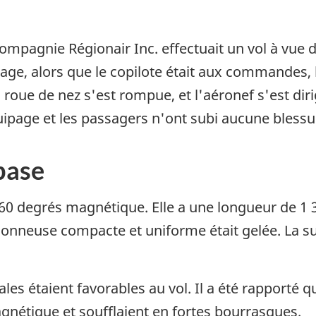
compagnie Régionair Inc. effectuait un vol à vue 
sage, alors que le copilote était aux commandes, l
 roue de nez s'est rompue, et l'aéronef s'est dir
quipage et les passagers n'ont subi aucune blessu
base
360 degrés magnétique. Elle a une longueur de 1 3
lonneuse compacte et uniforme était gelée. La sur
es étaient favorables au vol. Il a été rapporté q
gnétique et soufflaient en fortes bourrasques.