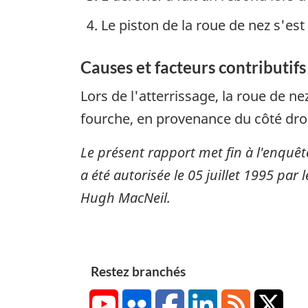
Le piston de la roue de nez s'es
Causes et facteurs contributifs
Lors de l'atterrissage, la roue de n
fourche, en provenance du côté droit
Le présent rapport met fin à l'enquêt
a été autorisée le
05 juillet 1995
par l
Hugh MacNeil.
Restez branchés
YouTube
Flickr
Facebook
LinkedIn
RSS
X/Tw