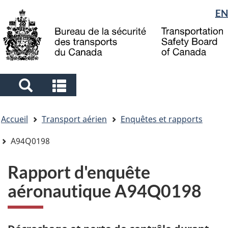
Sélection
EN
Skip
Skip
Passer
to
to
à
de
main
"About
la
la
content
government"
version
langue
HTML
simplifiée
Search
Search
and
and
Vous
menus
menus
Accueil
Transport aérien
Enquêtes et rapports
êtes
ici
A94Q0198
Rapport d'enquête
aéronautique A94Q0198