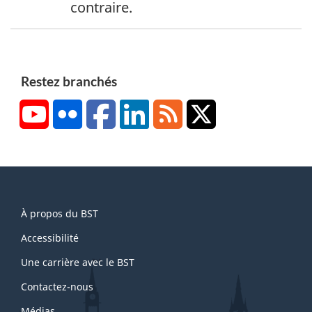
contraire.
d
e
b
a
Restez branchés
s
YouTube
Flickr
Facebook
LinkedIn
RSS
X/Twitter
d
e
p
a
g
About
e
À propos du BST
this
1
site
Accessibilité
Une carrière avec le BST
Contactez-nous
Médias