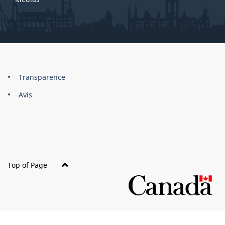
About
Brand
Transparence
this
Avis
site
Top of Page