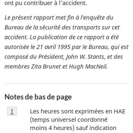
ont pu contribuer à l'accident.
Le présent rapport met fin à l'enquête du
Bureau de la sécurité des transports sur cet
accident. La publication de ce rapport a été
autorisée le
21 avril 1995
par le Bureau, qui est
composé du Président, John W. Stants, et des
membres Zita Brunet et Hugh MacNeil.
Notes de bas de page
N
Retour à la référence de la note de bas de p
1
Les heures sont exprimées en HAE
o
(temps universel coordonné
t
moins 4 heures) sauf indication
e