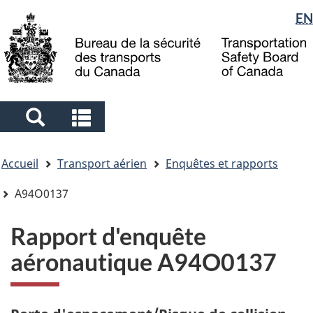
Sélection
EN
Skip
Skip
Passer
to
to
à
de
main
"About
la
la
content
government"
version
langue
HTML
simplifiée
Search
Search
and
and
Vous
menus
menus
Accueil
Transport aérien
Enquêtes et rapports
êtes
ici
A94O0137
Rapport d'enquête
aéronautique A94O0137