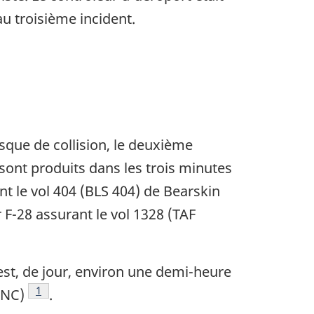
u troisième incident.
risque de collision, le deuxième
e sont produits dans les trois minutes
nt le vol 404 (BLS 404) de Bearskin
 F-28 assurant le vol 1328 (TAF
uest, de jour, environ une demi-heure
Note de bas de page
1
HNC)
.