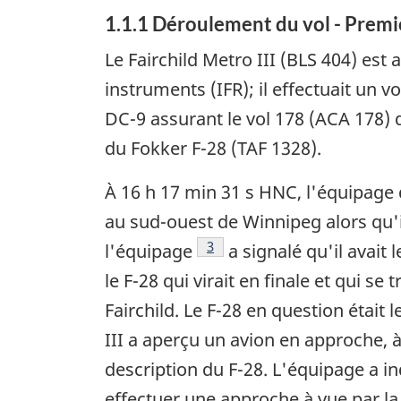
1.1.1 Déroulement du vol - Premie
Le Fairchild Metro III (BLS 404) est
instruments (IFR); il effectuait un 
DC-9 assurant le vol 178 (ACA 178) d
du Fokker F-28 (TAF 1328).
À 16 h 17 min 31 s HNC, l'équipage d
au sud-ouest de Winnipeg alors qu'i
Note de bas de page
3
l'équipage
a signalé qu'il avait 
le F-28 qui virait en finale et qui s
Fairchild. Le F-28 en question était 
III a aperçu un avion en approche, à
description du F-28. L'équipage a ind
effectuer une approche à vue par la 