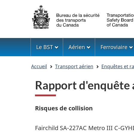
Sélection
de
la
langue
Menu
Le BST
Aérien
Ferroviaire
Vous
Accueil
Transport aérien
Enquêtes et r
êtes
ici
Rapport d'enquête
Risques de collision
Fairchild SA-227AC Metro III C-GY