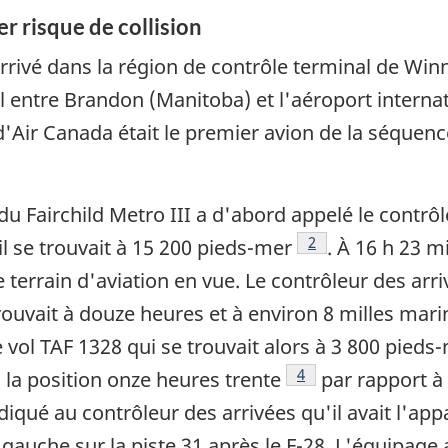
r risque de collision
 arrivé dans la région de contrôle terminal de Win
vol entre Brandon (Manitoba) et l'aéroport intern
'Air Canada était le premier avion de la séquence
u Fairchild Metro III a d'abord appelé le contrôl
Note de bas de pag
2
l se trouvait à 15 200 pieds-mer
. À 16 h 23 m
le terrain d'aviation en vue. Le contrôleur des ar
e trouvait à douze heures et à environ 8 milles ma
le vol TAF 1328 qui se trouvait alors à 3 800 pied
Note de bas de page
4
 la position onze heures trente
par rapport à 
iqué au contrôleur des arrivées qu'il avait l'appar
gauche sur la piste 31 après le F-28. L'équipage a