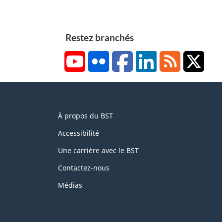
Restez branchés
YouTube
Flickr
Facebook
LinkedIn
RSS
X/Tw
About
À propos du BST
this
site
Accessibilité
Une carrière avec le BST
Contactez-nous
Médias