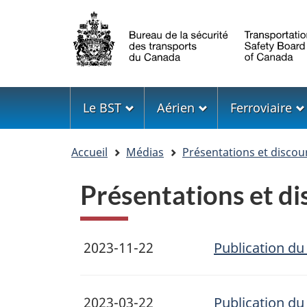
Sélection
de
la
langue
Menu
Le BST
Aérien
Ferroviaire
Vous
Accueil
Médias
Présentations et discou
êtes
ici
Présentations et d
2023-11-22
Publication d
2023-03-22
Publication d