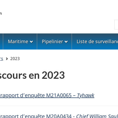
Skip
Skip
Passer
to
to
à
main
"About
la
R
content
government"
version
HTML
simplifiée
Maritime
Pipelinier
Liste de surveillan
rs
2023
iscours en 2023
u rapport d’enquête M21A0065 –
Tyhawk
u rapport d’enquête M20A0434 -
Chief William Saul