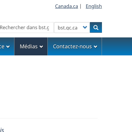
Canada.ca
|
English
echercher
Customize your search
Rechercher
ce
Médias
Contactez-nous
is