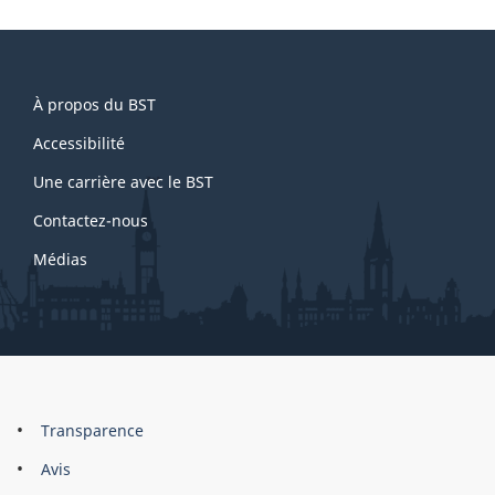
About
À propos du BST
this
site
Accessibilité
Une carrière avec le BST
Contactez-nous
Médias
About
Brand
Transparence
this
Avis
site