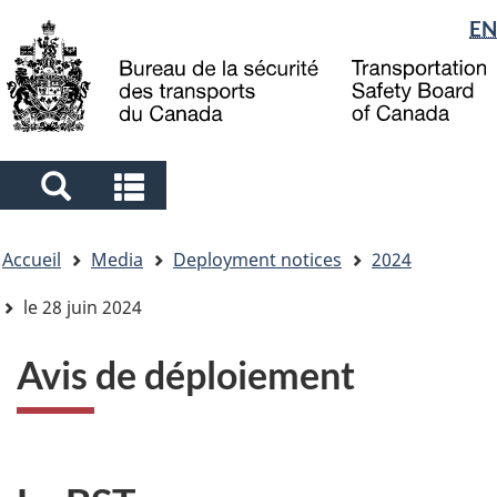
Sélection
EN
Skip
Skip
Passer
to
to
à
de
main
"About
la
la
content
government"
version
langue
HTML
simplifiée
Search
Search
and
and
Vous
menus
menus
Accueil
Media
Deployment notices
2024
êtes
ici
le 28 juin 2024
Avis de déploiement