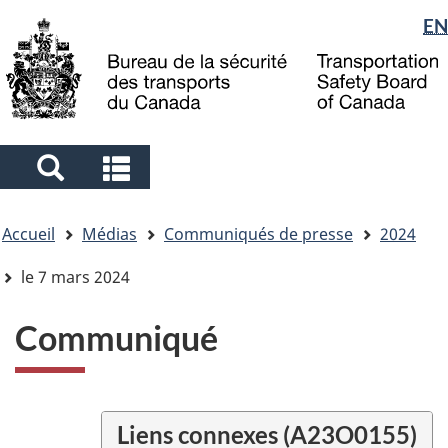
Sélection
EN
Skip
Skip
Passer
to
to
à
de
main
"About
la
la
content
government"
version
langue
HTML
simplifiée
Search
Search
and
and
Vous
menus
menus
Accueil
Médias
Communiqués de presse
2024
êtes
ici
le 7 mars 2024
Communiqué
Liens connexes (A23O0155)