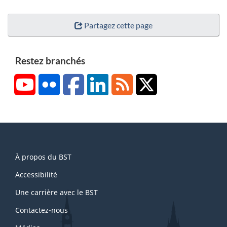
Partagez cette page
Restez branchés
YouTube
Flickr
Facebook
LinkedIn
RSS
X/Twitter
About
À propos du BST
this
site
Accessibilité
Une carrière avec le BST
Contactez-nous