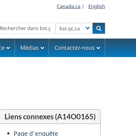
Canada.ca
|
English
echercher
Customize your search
Rechercher
ce
Médias
Contactez-nous
Liens connexes (A14O0165)
Page d'enquête