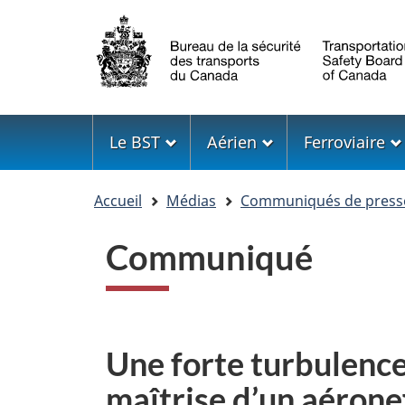
Sélection
de
la
langue
Menu
Le BST
Aérien
Ferroviaire
Vous
Accueil
Médias
Communiqués de press
êtes
ici
Communiqué
Une forte turbulence
maîtrise d’un aérone