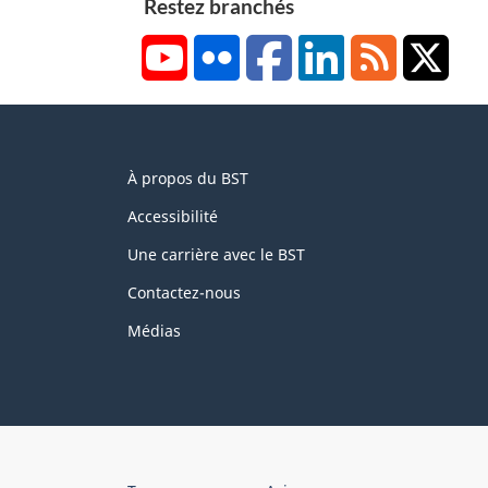
Restez branchés
YouTube
Flickr
Facebook
LinkedIn
RSS
X/Tw
About
À propos du BST
this
site
Accessibilité
Une carrière avec le BST
Contactez-nous
Médias
About
Brand