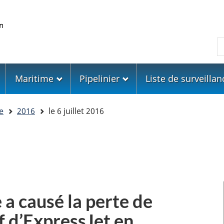
Skip
Skip
Passer
to
to
à
main
"About
la
R
content
government"
version
HTML
simplifiée
Maritime
Pipelinier
Liste de surveillan
e
2016
le 6 juillet 2016
 a causé la perte de
f d’ExpressJet en